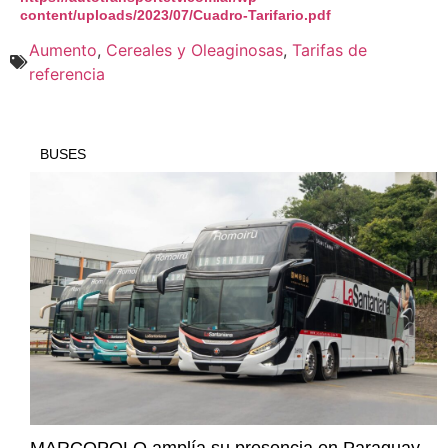
content/uploads/2023/07/Cuadro-Tarifario.pdf
Aumento
,
Cereales y Oleaginosas
,
Tarifas de
referencia
BUSES