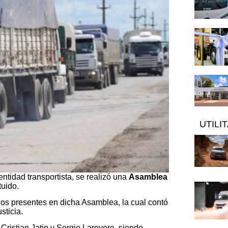
UTILI
entidad transportista, se realizó una
Asamblea
tuido.
os presentes en dicha Asamblea, la cual contó
sticia.
 Cristian Jatip y Sergio Larovere, siendo