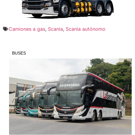
Camiones a gas
,
Scania
,
Scania autónomo
BUSES