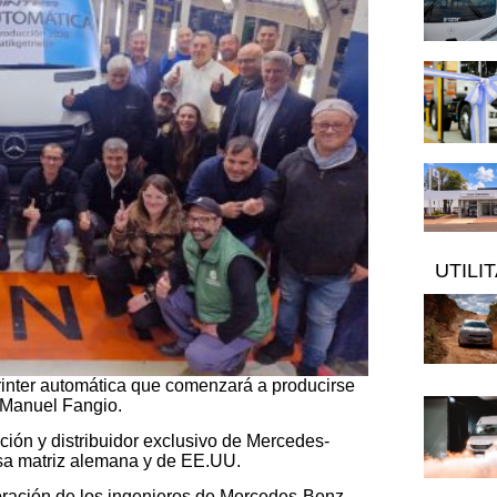
UTILI
printer automática que comenzará a producirse
n Manuel Fangio.
ción y distribuidor exclusivo de Mercedes-
casa matriz alemana y de EE.UU.
oración de los ingenieros de Mercedes-Benz