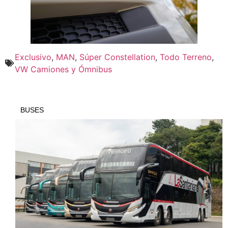
Exclusivo
,
MAN
,
Súper Constellation
,
Todo Terreno
,
VW Camiones y Ómnibus
BUSES