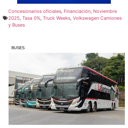
Concesionarios oficiales
,
Financiación
,
Noviembre
2025
,
Tasa 0%
,
Truck Weeks
,
Volkswagen Camiones
y Buses
BUSES