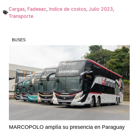
Cargas
,
Fadeeac
,
Indice de costos
,
Julio 2023
,
Transporte
BUSES
MARCOPOLO amplía su presencia en Paraguay