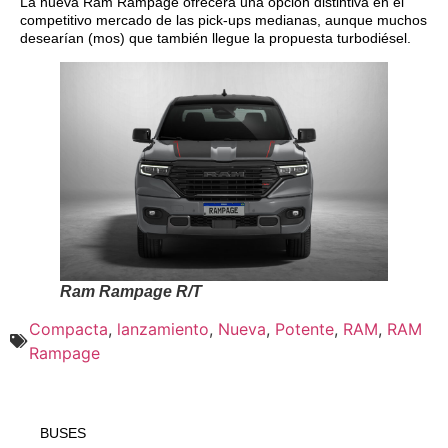
La nueva Ram Rampage ofrecerá una opción distintiva en el
competitivo mercado de las pick-ups medianas, aunque muchos
desearían (mos) que también llegue la propuesta turbodiésel.
Ram Rampage R/T
Compacta
,
lanzamiento
,
Nueva
,
Potente
,
RAM
,
RAM
Rampage
BUSES