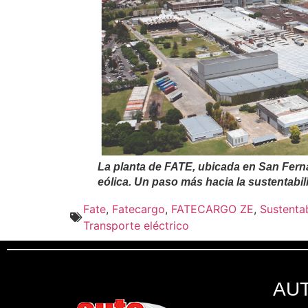
La planta de FATE, ubicada en San Fern
eólica. Un paso más hacia la sustentabi
Fate
,
Fatecargo
,
FATECARGO ZE
,
Sustenta
Transporte eléctrico
AU