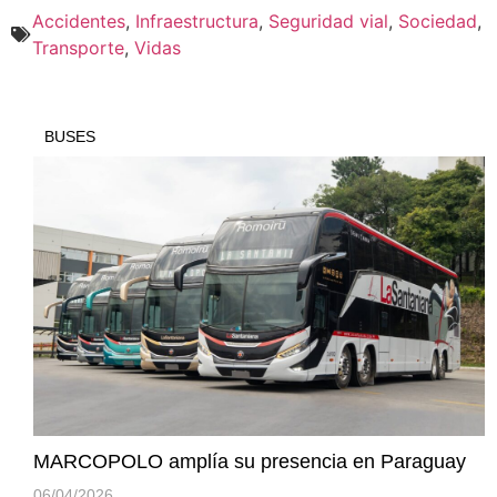
Accidentes
,
Infraestructura
,
Seguridad vial
,
Sociedad
,
Transporte
,
Vidas
BUSES
MARCOPOLO amplía su presencia en Paraguay
06/04/2026