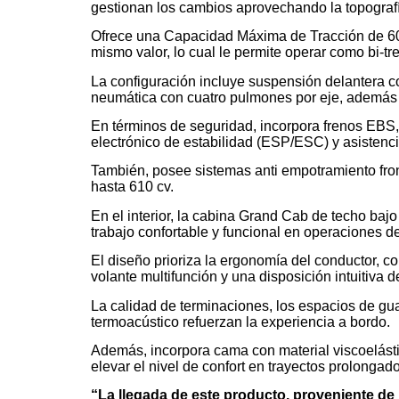
gestionan los cambios aprovechando la topograf
Ofrece una Capacidad Máxima de Tracción de 60
mismo valor, lo cual le permite operar como bi-tr
La configuración incluye suspensión delantera c
neumática con cuatro pulmones por eje, además d
En términos de seguridad, incorpora frenos EBS, 
electrónico de estabilidad (ESP/ESC) y asistenci
También, posee sistemas anti empotramiento fron
hasta 610 cv.
En el interior, la cabina Grand Cab de techo baj
trabajo confortable y funcional en operaciones de
El diseño prioriza la ergonomía del conductor, c
volante multifunción y una disposición intuitiva 
La calidad de terminaciones, los espacios de gua
termoacústico refuerzan la experiencia a bordo.
Además, incorpora cama con material viscoelást
elevar el nivel de confort en trayectos prolongad
“La llegada de este producto, proveniente de 