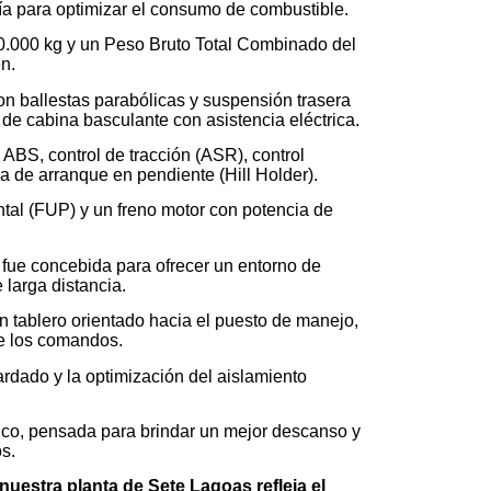
ía para optimizar el consumo de combustible.
.000 kg y un Peso Bruto Total Combinado del
en.
on ballestas parabólicas y suspensión trasera
e cabina basculante con asistencia eléctrica.
ABS, control de tracción (ASR), control
a de arranque en pendiente (Hill Holder).
tal (FUP) y un freno motor con potencia de
o fue concebida para ofrecer un entorno de
 larga distancia.
on tablero orientado hacia el puesto de manejo,
de los comandos.
rdado y la optimización del aislamiento
ico, pensada para brindar un mejor descanso y
os.
nuestra planta de Sete Lagoas refleja el