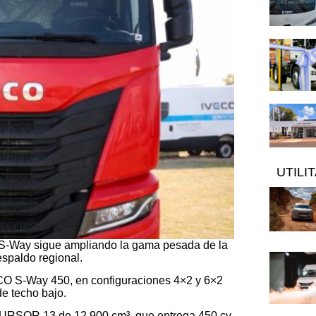
UTILI
 S-Way sigue ampliando la gama pesada de la
espaldo regional.
CO S-Way 450, en configuraciones 4×2 y 6×2
e techo bajo.
CURSOR 13 de 12.900 cm³, que entrega 450 cv