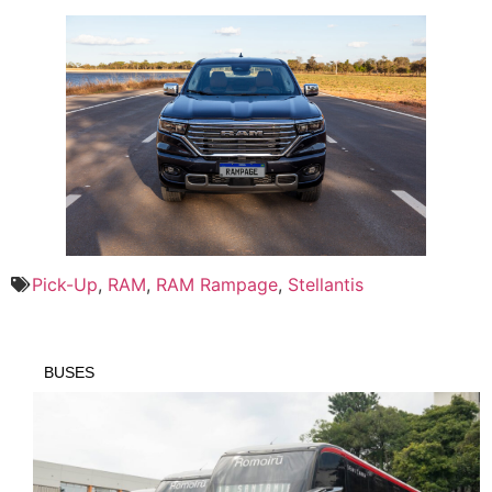
Pick-Up
,
RAM
,
RAM Rampage
,
Stellantis
BUSES