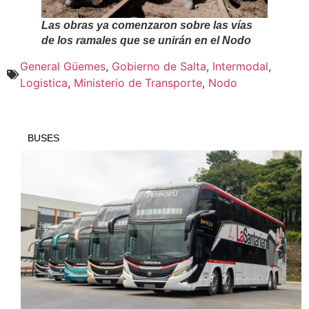
Las obras ya comenzaron sobre las vías
de los ramales que se unirán en el Nodo
General Güemes
,
Gobierno de Salta
,
Intermodal
,
Logistica
,
Ministerio de Transporte
,
Nodo
BUSES