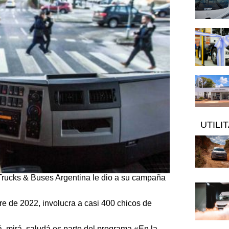
UTILI
 Trucks & Buses Argentina le dio a su campaña
e de 2022, involucra a casi 400 chicos de
á, mirá, saludá es parte del programa «En la