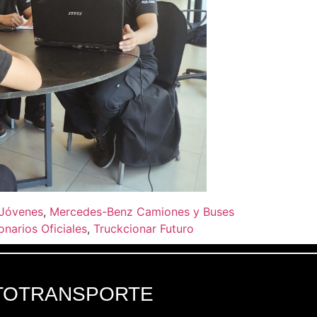
Jóvenes
,
Mercedes-Benz Camiones y Buses
narios Oficiales
,
Truckcionar Futuro
TOTRANSPORTE