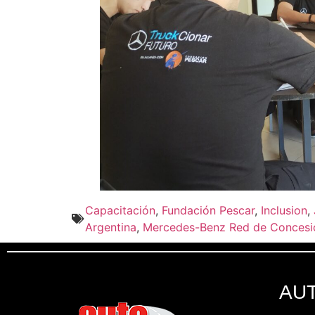
Capacitación
,
Fundación Pescar
,
Inclusion
,
Argentina
,
Mercedes-Benz Red de Concesio
AU