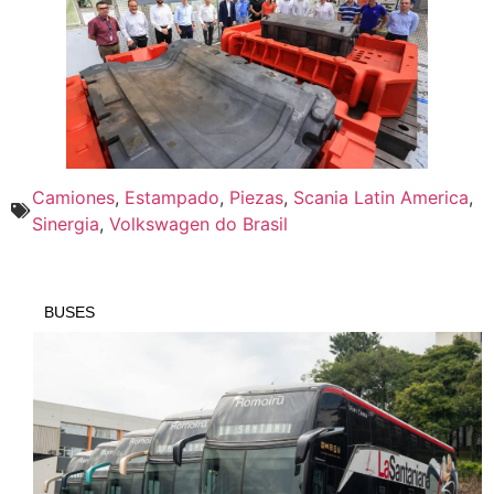
Camiones
,
Estampado
,
Piezas
,
Scania Latin America
,
Sinergia
,
Volkswagen do Brasil
BUSES